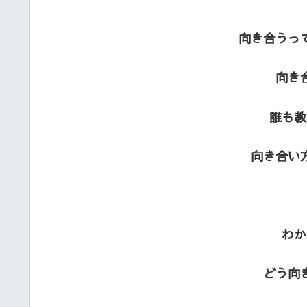
向き合うっ
向き
誰も教
向き合い
わか
どう向