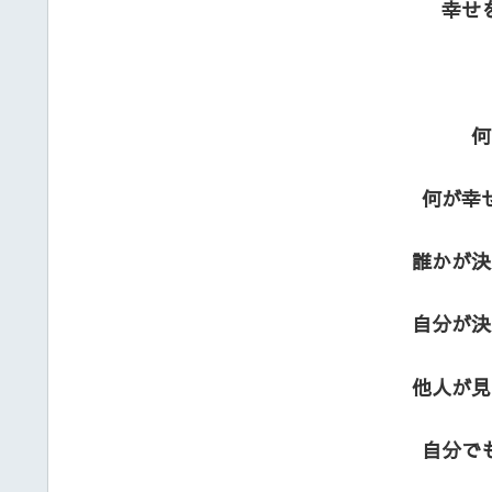
幸せ
何
何が幸
誰かが決
自分が決
他人が見
自分で