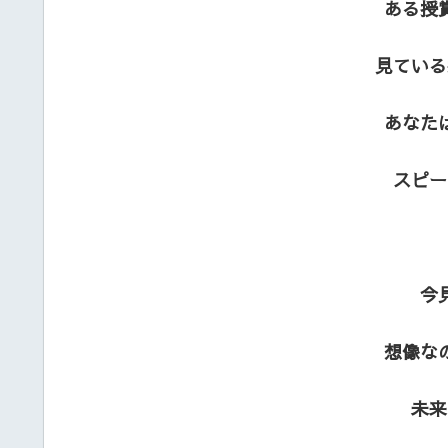
ある授
見ている
あなた
スピー
今
想像な
未来