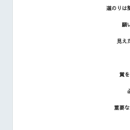
道のりは
願
見え
賞を
重要な