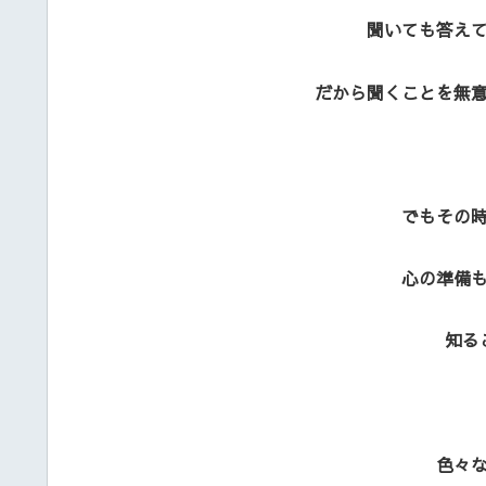
聞いても答え
だから聞くことを無
でもその
心の準備
知る
色々