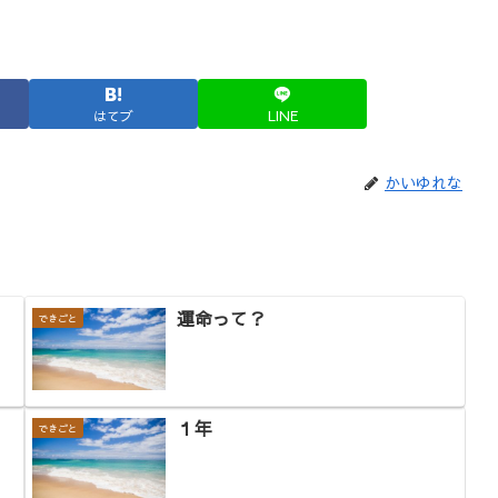
はてブ
LINE
かいゆれな
運命って？
できごと
１年
できごと